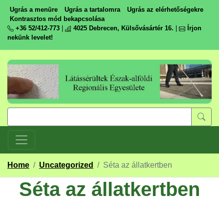
Ugrás a menüre
Ugrás a tartalomra
Ugrás az elérhetőségekre
Kontrasztos mód bekapcsolása
+36 52/412-773
|
4025 Debrecen, Külsővásártér 16.
|
Írjon
nekünk levelet!
Home
/
Uncategorized
/
Séta az állatkertben
Séta az állatkertben