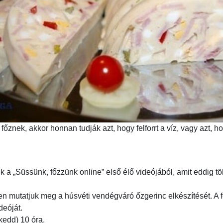
őznek, akkor honnan tudják azt, hogy felforrt a víz, vagy azt, ho
a „Süssünk, főzzünk online” első élő videójából, amit eddig töb
sben mutatjuk meg a húsvéti vendégváró őzgerinc elkészítését. A
deóját.
kedd) 10 óra.