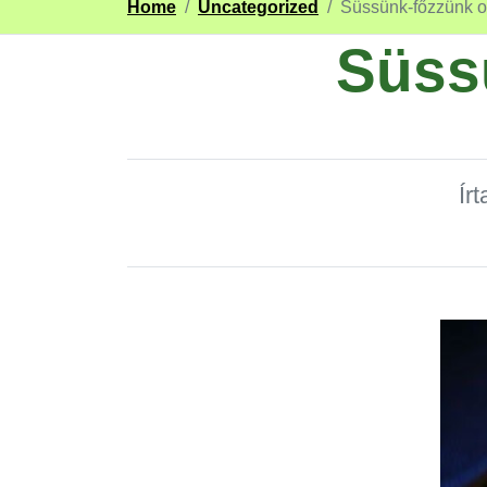
Home
/
Uncategorized
/
Süssünk-főzzünk o
Süss
Ír