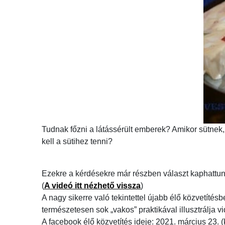
Tudnak főzni a látássérült emberek? Amikor sütnek, f
kell a sütihez tenni?
Ezekre a kérdésekre már részben választ kaphattunk 
(
A videó itt nézhető vissza
)
A nagy sikerre való tekintettel újabb élő közvetíté
természetesen sok „vakos” praktikával illusztrálja vi
A facebook élő közvetítés ideje: 2021. március 23. (