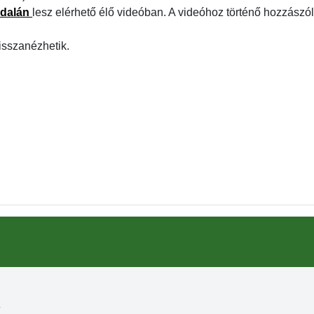
ldalán
lesz elérhető élő videóban. A videóhoz történő hozzászól
isszanézhetik.
k