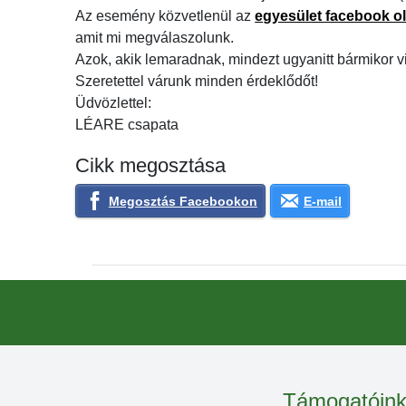
Az esemény közvetlenül az
egyesület facebook o
amit mi megválaszolunk.
Azok, akik lemaradnak, mindezt ugyanitt bármikor v
Szeretettel várunk minden érdeklődőt!
Üdvözlettel:
LÉARE csapata
Cikk megosztása
Megosztás Facebookon
E-mail
Támogatóin