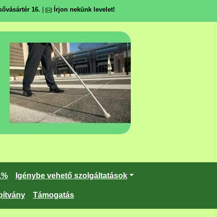
ővásártér 16.
|
Írjon nekünk levelet!
1%
Igénybe vehető szolgáltatások
pítvány
Támogatás