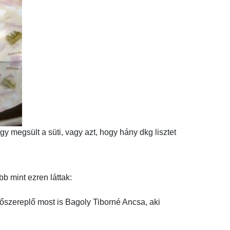
gy megsült a süti, vagy azt, hogy hány dkg lisztet
b mint ezren láttak:
 főszereplő most is Bagoly Tiborné Ancsa, aki