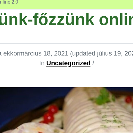
nline 2.0
ünk-főzzünk onlin
ta ekkor
március 18, 2021
(updated július 19, 20
In
Uncategorized
/