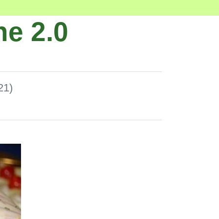
e 2.0
21)