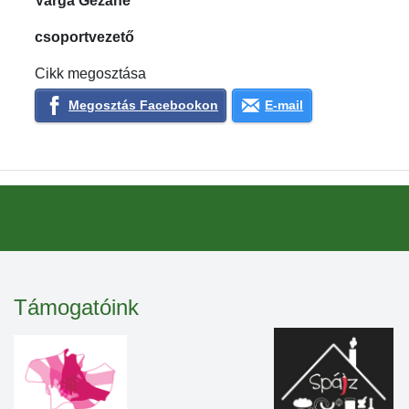
Varga Gézáné
csoportvezető
Cikk megosztása
Megosztás Facebookon
E-mail
Támogatóink