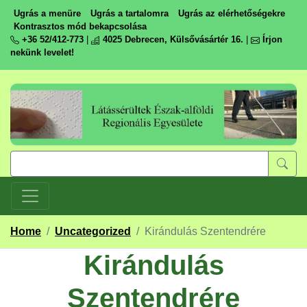
Ugrás a menüre
Ugrás a tartalomra
Ugrás az elérhetőségekre
Kontrasztos mód bekapcsolása
+36 52/412-773
|
4025 Debrecen, Külsővásártér 16.
|
Írjon
nekünk levelet!
Home
/
Uncategorized
/
Kirándulás Szentendrére
Kirándulás
Szentendrére