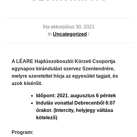
Írta ekkor
július 30, 2021
In
Uncategorized
/
A LÉARE Hajdúszoboszlói Körzeti Csoportja
egynapos kirándulást szervez Szentendrére,
melyre szeretettel hívja az egyesület tagjait, és
azok kísérőit.
Időpont: 2021. augusztus 6 péntek
Indulás vonattal Debrecenből 6:07
órakor. (Intercity, helyjegy váltása
kötelező)
Program: