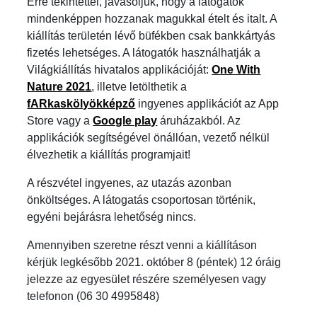
Erre tekintettel, javasoljuk, hogy a látogatók
mindenképpen hozzanak magukkal ételt és italt. A
kiállítás területén lévő büfékben csak bankkártyás
fizetés lehetséges. A látogatók használhatják a
Világkiállítás hivatalos applikációját:
One With
Nature 2021
, illetve letölthetik a
fARkaskölyökképző
ingyenes applikációt az App
Store vagy a
Google play
áruházakból. Az
applikációk segítségével önállóan, vezető nélkül
élvezhetik a kiállítás programjait!
A részvétel ingyenes, az utazás azonban
önköltséges. A látogatás csoportosan történik,
egyéni bejárásra lehetőség nincs.
Amennyiben szeretne részt venni a kiállításon
kérjük legkésőbb 2021. október 8 (péntek) 12 óráig
jelezze az egyesület részére személyesen vagy
telefonon (06 30 4995848)