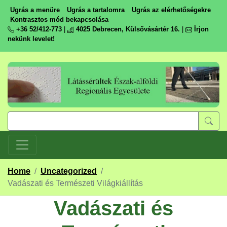
Ugrás a menüre
Ugrás a tartalomra
Ugrás az elérhetőségekre
Kontrasztos mód bekapcsolása
+36 52/412-773
|
4025 Debrecen, Külsővásártér 16.
|
Írjon
nekünk levelet!
Home
/
Uncategorized
/
Vadászati és Természeti Világkiállítás
Vadászati és