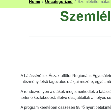
Home
/
Uncategorized
/
Szemléletformálá
Szemlé
A Látássérültek Észak-alföldi Regionális Egyesület
intézmény felső tagozatos diákjai részére, együtt
A rendezvényen a diákok megismerkedtek a látássérül
történő közlekedést, illetve elsajátították a helyes se
A program keretében összesen 98 fő nyert betekinté