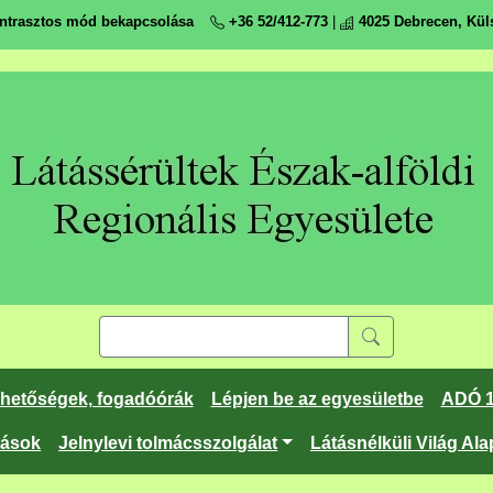
ntrasztos mód bekapcsolása
+36 52/412-773
|
4025 Debrecen, Küls
rhetőségek, fogadóórák
Lépjen be az egyesületbe
ADÓ 
tások
Jelnylevi tolmácsszolgálat
Látásnélküli Világ Ala