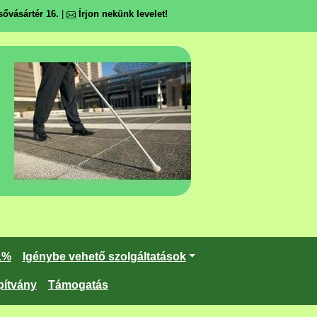
ővásártér 16.
|
Írjon nekünk levelet!
1%
Igénybe vehető szolgáltatások
pítvány
Támogatás