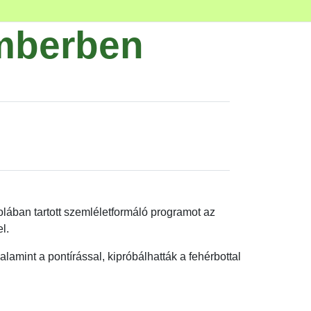
mberben
lában tartott szemléletformáló programot az
l.
amint a pontírással, kipróbálhatták a fehérbottal