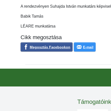
A rendezvényen Suhajda István munkatárs képvisel
Babik Tamás
LÉARE munkatársa
Cikk megosztása
Megosztás Facebookon
E-mail
Támogatóin