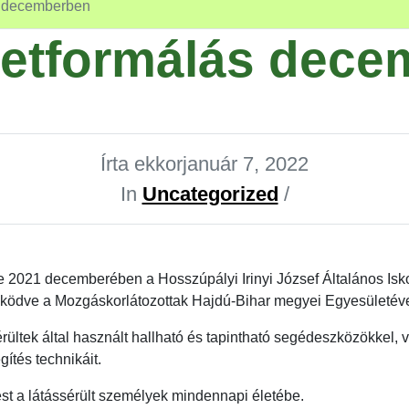
s decemberben
letformálás dece
Írta ekkor
január 7, 2022
In
Uncategorized
/
e 2021 decemberében a Hosszúpályi Irinyi József Általános Isko
működve a Mozgáskorlátozottak Hajdú-Bihar megyei Egyesületéve
tek által használt hallható és tapintható segédeszközökkel, val
gítés technikáit.
st a látássérült személyek mindennapi életébe.