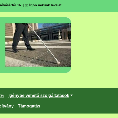
ővásártér 16.
|
Írjon nekünk levelet!
1%
Igénybe vehető szolgáltatások
pítvány
Támogatás