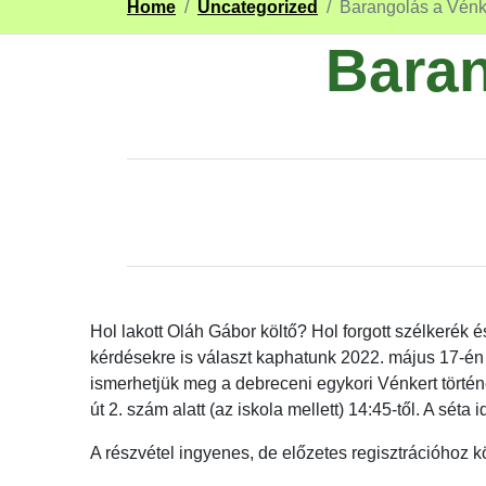
Home
/
Uncategorized
/
Barangolás a Vénke
Baran
Hol lakott Oláh Gábor költő? Hol forgott szélkerék
kérdésekre is választ kaphatunk 2022. május 17-én (
ismerhetjük meg a debreceni egykori Vénkert történe
út 2. szám alatt (az iskola mellett) 14:45-től. A sé
A részvétel ingyenes, de előzetes regisztrációhoz k