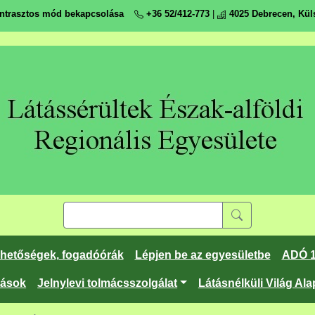
ntrasztos mód bekapcsolása
+36 52/412-773
|
4025 Debrecen, Küls
rhetőségek, fogadóórák
Lépjen be az egyesületbe
ADÓ 
tások
Jelnylevi tolmácsszolgálat
Látásnélküli Világ Ala