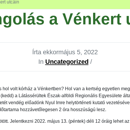
rt utcáin
golás a Vénkert 
Írta ekkor
május 5, 2022
In
Uncategorized
/
 és hol volt kórház a Vénkertben? Hol van a kertség egyetlen me
kedd) a Látássérültek Észak-alföldi Regionális Egyesülete álta
tét vendég előadónk Nyul Imre helytörténeti kutató vezetésével
ta időtartama hozzávetőlegesen 2 óra hosszúságú lesz.
ötött. Jelentkezni 2022. május 13. (péntek) déli 12 óráig lehet 