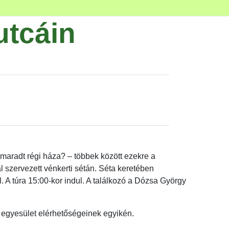
utcáin
gmaradt régi háza? – többek között ezekre a
l szervezett vénkerti sétán. Séta keretében
. A túra 15:00-kor indul. A találkozó a Dózsa György
az egyesület elérhetőségeinek egyikén.