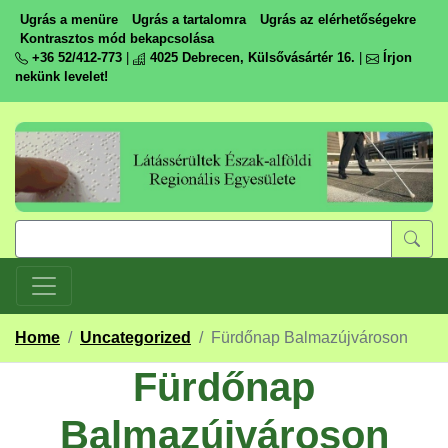
Ugrás a menüre
Ugrás a tartalomra
Ugrás az elérhetőségekre
Kontrasztos mód bekapcsolása
+36 52/412-773
|
4025 Debrecen, Külsővásártér 16.
|
Írjon
nekünk levelet!
Home
/
Uncategorized
/
Fürdőnap Balmazújvároson
Fürdőnap
Balmazújvároson