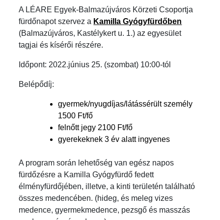
A LÉARE Egyek-Balmazújváros Körzeti Csoportja
fürdőnapot szervez a
Kamilla Gyógyfürdőben
(Balmazújváros, Kastélykert u. 1.) az egyesület
tagjai és kísérői részére.
Időpont: 2022.június 25. (szombat) 10:00-tól
Belépődíj:
gyermek/nyugdíjas/látássérült személy
1500 Ft/fő
felnőtt jegy 2100 Ft/fő
gyerekeknek 3 év alatt ingyenes
A program során lehetőség van egész napos
fürdőzésre a Kamilla Gyógyfürdő fedett
élményfürdőjében, illetve, a kinti területén található
összes medencében. (hideg, és meleg vizes
medence, gyermekmedence, pezsgő és masszás