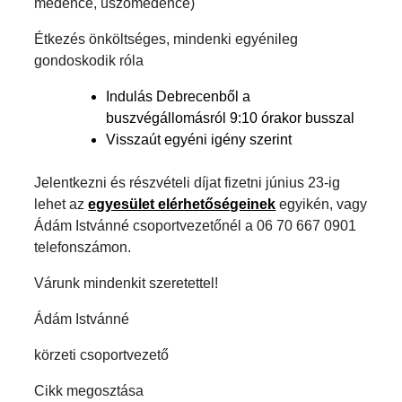
medence, úszómedence)
Étkezés önköltséges, mindenki egyénileg
gondoskodik róla
Indulás Debrecenből a
buszvégállomásról 9:10 órakor busszal
Visszaút egyéni igény szerint
Jelentkezni és részvételi díjat fizetni június 23-ig
lehet az
egyesület elérhetőségeinek
egyikén, vagy
Ádám Istvánné csoportvezetőnél a 06 70 667 0901
telefonszámon.
Várunk mindenkit szeretettel!
Ádám Istvánné
körzeti csoportvezető
Cikk megosztása