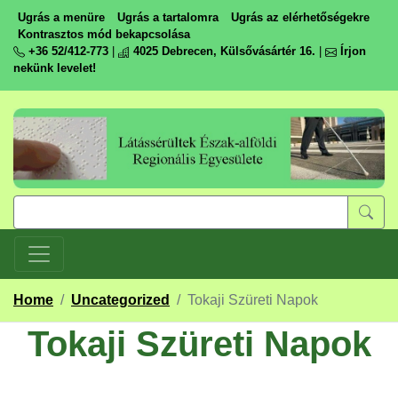
Ugrás a menüre
Ugrás a tartalomra
Ugrás az elérhetőségekre
Kontrasztos mód bekapcsolása
+36 52/412-773
|
4025 Debrecen, Külsővásártér 16.
|
Írjon
nekünk levelet!
Home
/
Uncategorized
/
Tokaji Szüreti Napok
Tokaji Szüreti Napok