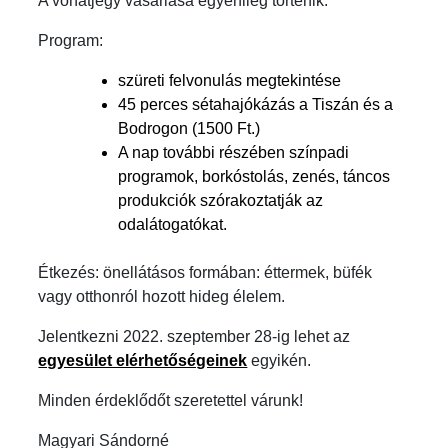
A vonatjegy vásárlása egyénileg történik.
Program:
szüreti felvonulás megtekintése
45 perces sétahajókázás a Tiszán és a
Bodrogon (1500 Ft.)
A nap további részében színpadi
programok, borkóstolás, zenés, táncos
produkciók szórakoztatják az
odalátogatókat.
Étkezés: önellátásos formában: éttermek, büfék
vagy otthonról hozott hideg élelem.
Jelentkezni 2022. szeptember 28-ig lehet az
egyesület elérhetőségeinek
egyikén.
Minden érdeklődőt szeretettel várunk!
Magyari Sándorné