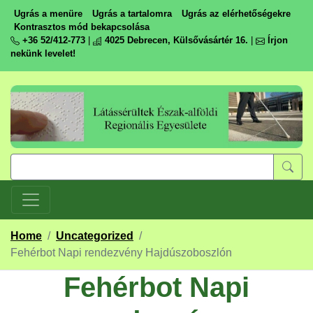
Ugrás a menüre
Ugrás a tartalomra
Ugrás az elérhetőségekre
Kontrasztos mód bekapcsolása
+36 52/412-773
|
4025 Debrecen, Külsővásártér 16.
|
Írjon
nekünk levelet!
Home
/
Uncategorized
/
Fehérbot Napi rendezvény Hajdúszoboszlón
Fehérbot Napi