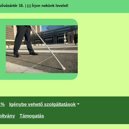
ővásártér 16.
|
Írjon nekünk levelet!
1%
Igénybe vehető szolgáltatások
pítvány
Támogatás