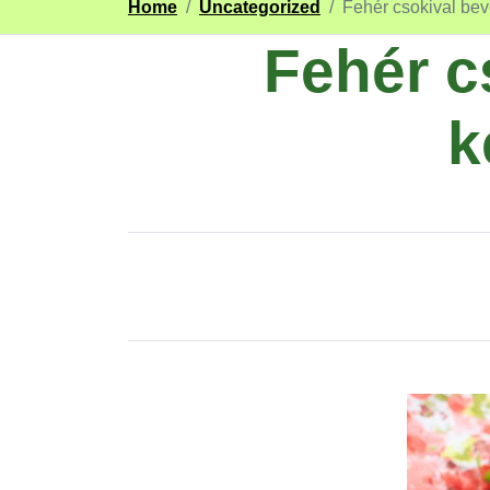
Home
/
Uncategorized
/
Fehér csokival bev
Fehér c
k