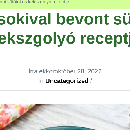
ont sütőtökös kekszgolyó receptje
sokival bevont s
ekszgolyó recept
Írta ekkor
október 28, 2022
In
Uncategorized
/