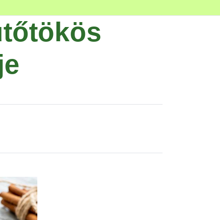
ütőtökös
je