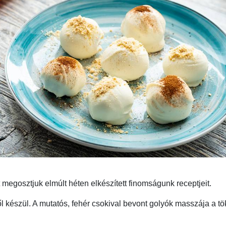
egosztjuk elmúlt héten elkészített finomságunk receptjeit.
készül. A mutatós, fehér csokival bevont golyók masszája a tökt