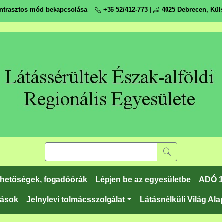
ntrasztos mód bekapcsolása
+36 52/412-773
|
4025 Debrecen, Küls
rhetőségek, fogadóórák
Lépjen be az egyesületbe
ADÓ 
tások
Jelnylevi tolmácsszolgálat
Látásnélküli Világ Ala