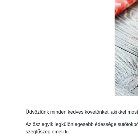
Üdvözlünk minden kedves követőnket, akikkel most m
Az ősz egyik legkülönlegesebb édessége sütőtökből 
szegfűszeg emeli ki.