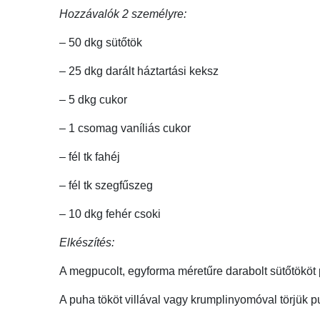
Hozzávalók 2 személyre:
– 50 dkg sütőtök
– 25 dkg darált háztartási keksz
– 5 dkg cukor
– 1 csomag vaníliás cukor
– fél tk fahéj
– fél tk szegfűszeg
– 10 dkg fehér csoki
Elkészítés:
A megpucolt, egyforma méretűre darabolt sütőtököt p
A puha tököt villával vagy krumplinyomóval törjük p