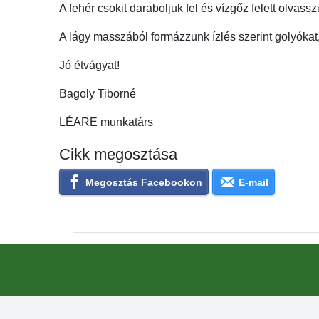
A fehér csokit daraboljuk fel és vízgőz felett olvasszu
A lágy masszából formázzunk ízlés szerint golyókat,
Jó étvágyat!
Bagoly Tiborné
LÉARE munkatárs
Cikk megosztása
Megosztás Facebookon
E-mail