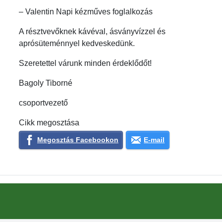
– Valentin Napi kézműves foglalkozás
A résztvevőknek kávéval, ásványvízzel és
aprósüteménnyel kedveskedünk.
Szeretettel várunk minden érdeklődőt!
Bagoly Tiborné
csoportvezető
Cikk megosztása
Megosztás Facebookon
E-mail