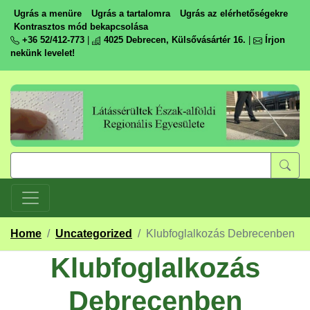
Ugrás a menüre
Ugrás a tartalomra
Ugrás az elérhetőségekre
Kontrasztos mód bekapcsolása
+36 52/412-773
|
4025 Debrecen, Külsővásártér 16.
|
Írjon
nekünk levelet!
Home
/
Uncategorized
/
Klubfoglalkozás Debrecenben
Klubfoglalkozás
Debrecenben