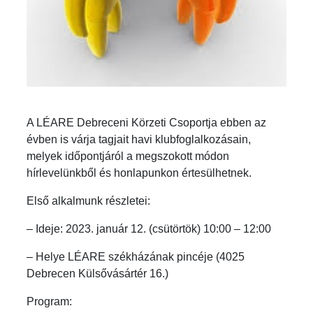
A LÉARE Debreceni Körzeti Csoportja ebben az
évben is várja tagjait havi klubfoglalkozásain,
melyek időpontjáról a megszokott módon
hírlevelünkből és honlapunkon értesülhetnek.
Első alkalmunk részletei:
– Ideje: 2023. január 12. (csütörtök) 10:00 – 12:00
– Helye LÉARE székházának pincéje (4025
Debrecen Külsővásártér 16.)
Program: