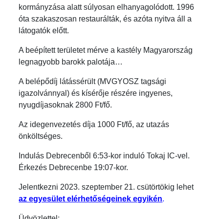
kormányzása alatt súlyosan elhanyagolódott. 1996
óta szakaszosan restaurálták, és azóta nyitva áll a
látogatók előtt.
A beépített területet mérve a kastély Magyarország
legnagyobb barokk palotája…
A belépődíj látássérült (MVGYOSZ tagsági
igazolvánnyal) és kísérője részére ingyenes,
nyugdíjasoknak 2800 Ft/fő.
Az idegenvezetés díja 1000 Ft/fő, az utazás
önköltséges.
Indulás Debrecenből 6:53-kor induló Tokaj IC-vel.
Érkezés Debrecenbe 19:07-kor.
Jelentkezni 2023. szeptember 21. csütörtökig lehet
az egyesület elérhetőségeinek egyikén
.
Üdvözlettel: