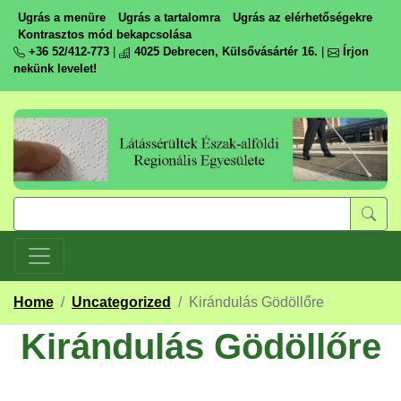
Ugrás a menüre
Ugrás a tartalomra
Ugrás az elérhetőségekre
Kontrasztos mód bekapcsolása
+36 52/412-773
|
4025 Debrecen, Külsővásártér 16.
|
Írjon
nekünk levelet!
Home
/
Uncategorized
/
Kirándulás Gödöllőre
Kirándulás Gödöllőre