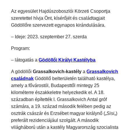
Az egyesület Hajdúszoboszlói Körzeti Csoportja
szeretettel hívja Önt, kísérőjét és családtagjait
Gödöllőre szervezett egynapos kirándulására.
– Ideje: 2023. szeptember 27. szerda
Program:
– látogatás a
Gödöllői Királyi Kastélyba
A gödöllői
Grassalkovich-kastély
a
Grassalkovich
családnak
Gödöllő belterületén található kastélya,
amely a fővárostól, Budapesttől mintegy 25
kilométerre északkeletre helyezkedik el. A 18.
században építették I. Grassalkovich Antal gróf
számára, a 19. század második felében pedig az
osztrák császár és Erzsébet magyar királynő („
Sisi
„)
preferált rezidenciájául szolgált. A második
világháború után a kastély Magyarország szocialista