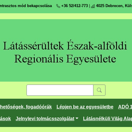
ntrasztos mód bekapcsolása
+36 52/412-773
|
4025 Debrecen, Küls
rhetőségek, fogadóórák
Lépjen be az egyesületbe
ADÓ 
tások
Jelnylevi tolmácsszolgálat
Látásnélküli Világ Ala