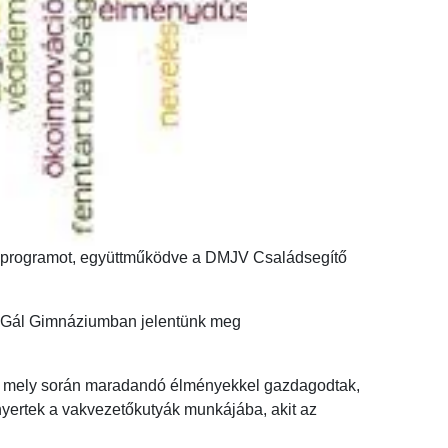
ló programot, együttműködve a DMJV Családsegítő
ár Gál Gimnáziumban jelentünk meg
ki, mely során maradandó élményekkel gazdagodtak,
t nyertek a vakvezetőkutyák munkájába, akit az