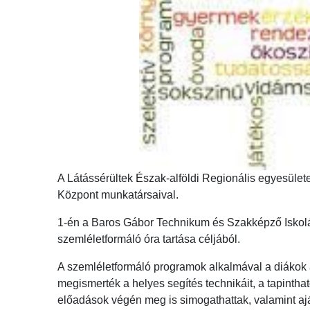
A Látássérültek Észak-alföldi Regionális egyesül
Központ munkatársaival.
1-én a Baros Gábor Technikum és Szakképző Iskolá
szemléletformáló óra tartása céljából.
A szemléletformáló programok alkalmával a diákok 
megismerték a helyes segítés technikáit, a tapintha
előadások végén meg is simogathattak, valamint ajá