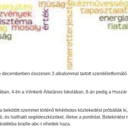
ete decemberben összesen 3 alkalommal tartott szemléletformá
ban, 4-én a Vénkerti Általános Iskolában, 8-án pedig a Husz
a bekötött szemmel történő fehérbotos közlekedést próbálták 
tó, és hallható segédeszközöket, illetve a pontírást. Betekintés
ndékba braille-abc-t vihettek haza.