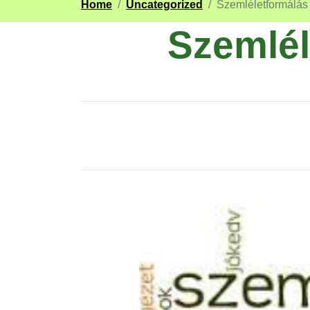
Home
/
Uncategorized
/
Szemléletformálá
Szemlé