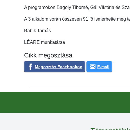
A programokon Bagoly Tiborné, Gál Viktória és Sza
A 3 alkalom során összesen 91 fő ismerhette meg te
Babik Tamás
LÉARE munkatársa
Cikk megosztása
Megosztás Facebookon
E-mail