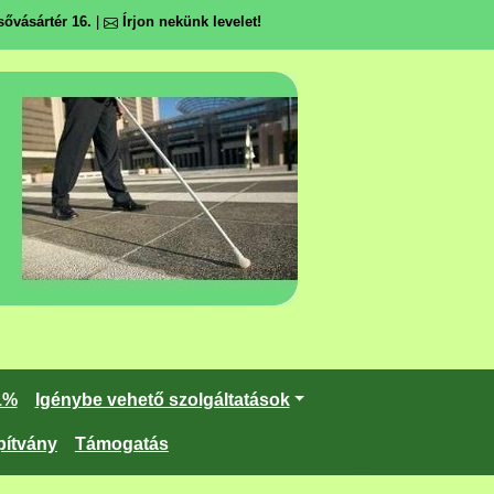
ővásártér 16.
|
Írjon nekünk levelet!
1%
Igénybe vehető szolgáltatások
pítvány
Támogatás