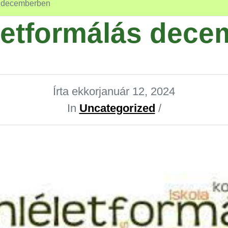
s decemberben
letformálás dece
Írta ekkor
január 12, 2024
In
Uncategorized
/