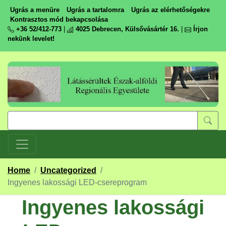
Ugrás a menüre
Ugrás a tartalomra
Ugrás az elérhetőségekre
Kontrasztos mód bekapcsolása
+36 52/412-773
|
4025 Debrecen, Külsővásártér 16.
|
Írjon
nekünk levelet!
Home
/
Uncategorized
/
Ingyenes lakossági LED-csereprogram
Ingyenes lakossági