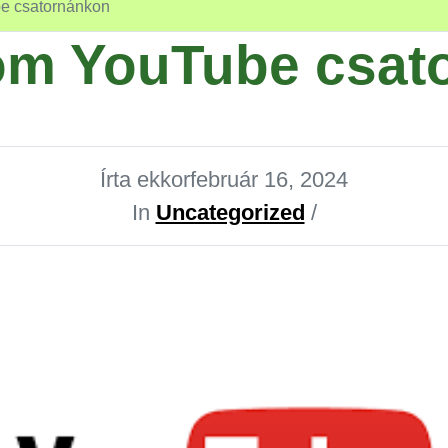
be csatornánkon
lom YouTube csa
Írta ekkor
február 16, 2024
In
Uncategorized
/