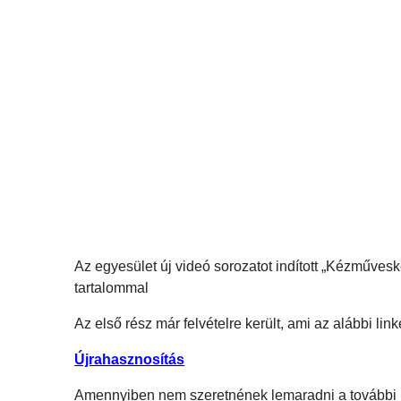
Az egyesület új videó sorozatot indított „Kézműves
tartalommal
Az első rész már felvételre került, ami az alábbi lin
Újrahasznosítás
Amennyiben nem szeretnének lemaradni a további rés