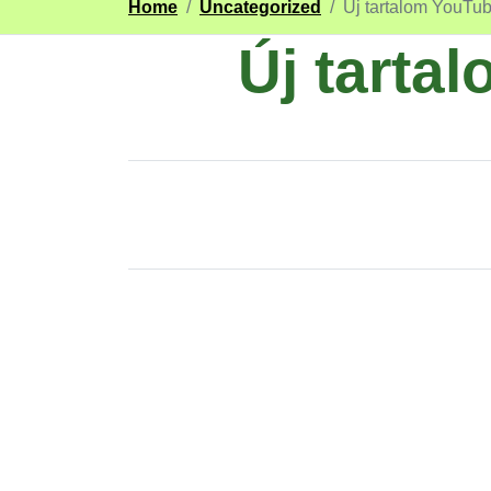
Home
/
Uncategorized
/
Új tartalom YouTu
Új tarta