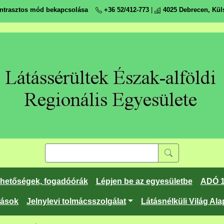
ntrasztos mód bekapcsolása
+36 52/412-773
|
4025 Debrecen, Küls
rhetőségek, fogadóórák
Lépjen be az egyesületbe
ADÓ 
tások
Jelnylevi tolmácsszolgálat
Látásnélküli Világ Ala