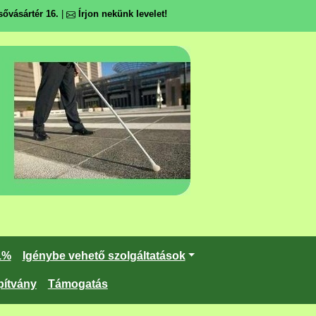
ővásártér 16.
|
Írjon nekünk levelet!
1%
Igénybe vehető szolgáltatások
pítvány
Támogatás