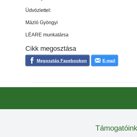
Üdvözlettel:
Mázló Gyöngyi
LÉARE munkatársa
Cikk megosztása
Megosztás Facebookon
E-mail
Támogatóin