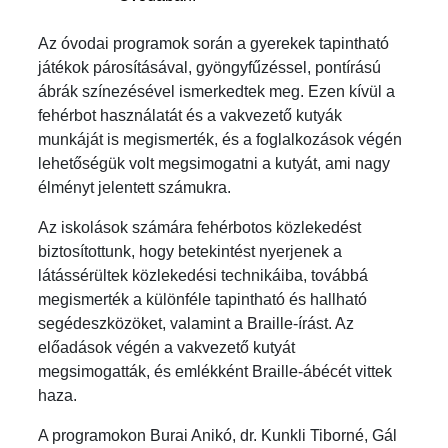
Az óvodai programok során a gyerekek tapintható
játékok párosításával, gyöngyfűzéssel, pontírású
ábrák színezésével ismerkedtek meg. Ezen kívül a
fehérbot használatát és a vakvezető kutyák
munkáját is megismerték, és a foglalkozások végén
lehetőségük volt megsimogatni a kutyát, ami nagy
élményt jelentett számukra.
Az iskolások számára fehérbotos közlekedést
biztosítottunk, hogy betekintést nyerjenek a
látássérültek közlekedési technikáiba, továbbá
megismerték a különféle tapintható és hallható
segédeszközöket, valamint a Braille-írást. Az
előadások végén a vakvezető kutyát
megsimogatták, és emlékként Braille-ábécét vittek
haza.
A programokon Burai Anikó, dr. Kunkli Tiborné, Gál