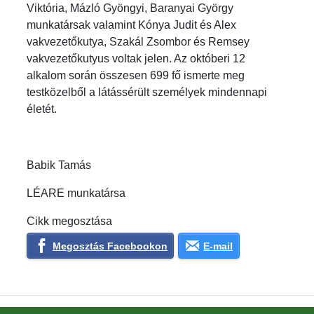
Viktória, Mázló Gyöngyi, Baranyai György
munkatársak valamint Kónya Judit és Alex
vakvezetőkutya, Szakál Zsombor és Remsey
vakvezetőkutyus voltak jelen. Az októberi 12
alkalom során összesen 699 fő ismerte meg
testközelből a látássérült személyek mindennapi
életét.
Babik Tamás
LÉARE munkatársa
Cikk megosztása
Megosztás Facebookon
E-mail