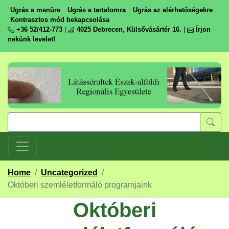
Ugrás a menüre
Ugrás a tartalomra
Ugrás az elérhetőségekre
Kontrasztos mód bekapcsolása
+36 52/412-773
|
4025 Debrecen, Külsővásártér 16.
|
Írjon
nekünk levelet!
Home
/
Uncategorized
/
Októberi szemléletformáló programjaink
Októberi