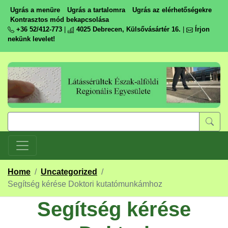
Ugrás a menüre
Ugrás a tartalomra
Ugrás az elérhetőségekre
Kontrasztos mód bekapcsolása
+36 52/412-773
|
4025 Debrecen, Külsővásártér 16.
|
Írjon
nekünk levelet!
Home
/
Uncategorized
/
Segítség kérése Doktori kutatómunkámhoz
Segítség kérése