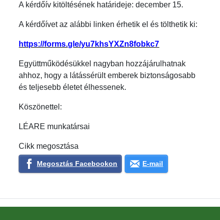
A kérdőív kitöltésének határideje: december 15.
A kérdőívet az alábbi linken érhetik el és tölthetik ki:
https://forms.gle/yu7khsYXZn8fobkc7
Együttműködésükkel nagyban hozzájárulhatnak
ahhoz, hogy a látássérült emberek biztonságosabb
és teljesebb életet élhessenek.
Köszönettel:
LÉARE munkatársai
Cikk megosztása
Megosztás Facebookon
E-mail