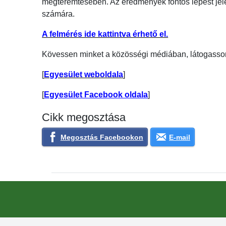
megteremtésében. Az eredmények fontos lépést jele
számára.
A felmérés ide kattintva érhető el.
Kövessen minket a közösségi médiában, látogasso
[
Egyesület weboldala
]
[
Egyesület Facebook oldala
]
Cikk megosztása
Megosztás Facebookon
E-mail