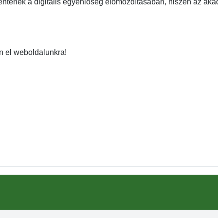
ntenek a digitális egyenlőség előmozdításában, hiszen az aka
n el weboldalunkra!