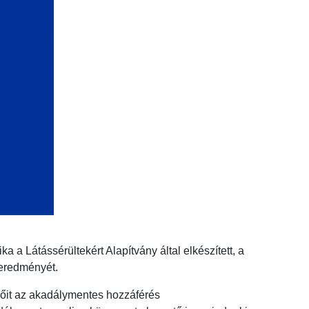
 a Látássérültekért Alapítvány által elkészített, a
 eredményét.
plőit az akadálymentes hozzáférés