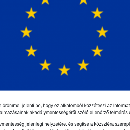
örömmel jelenti be, hogy ez alkalomból közzéteszi az Informatika
lkalmazásainak akadálymentességéről szóló ellenőrző felmérés
álymentesség jelenlegi helyzetére, és segítse a közszféra szere