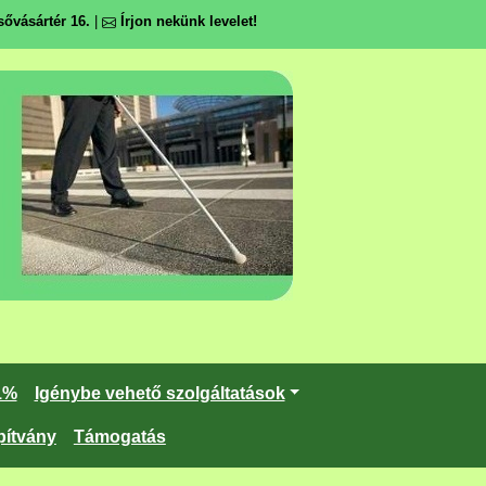
ővásártér 16.
|
Írjon nekünk levelet!
1%
Igénybe vehető szolgáltatások
pítvány
Támogatás