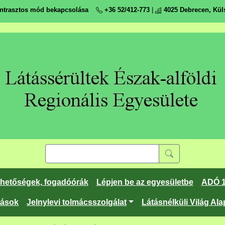
ntrasztos mód bekapcsolása
+36 52/412-773
|
4025 Debrecen, Küls
rhetőségek, fogadóórák
Lépjen be az egyesületbe
ADÓ 
tások
Jelnylevi tolmácsszolgálat
Látásnélküli Világ Ala