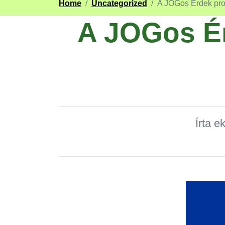
Home
/
Uncategorized
/
A JOGos Érdek pro
A JOGos É
Írta e