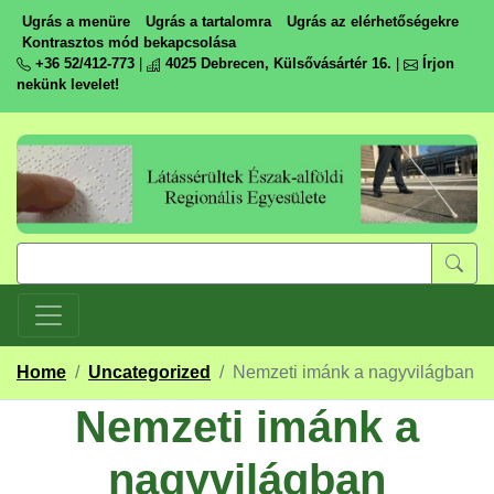
Ugrás a menüre
Ugrás a tartalomra
Ugrás az elérhetőségekre
Kontrasztos mód bekapcsolása
+36 52/412-773
|
4025 Debrecen, Külsővásártér 16.
|
Írjon
nekünk levelet!
Home
/
Uncategorized
/
Nemzeti imánk a nagyvilágban
Nemzeti imánk a
nagyvilágban