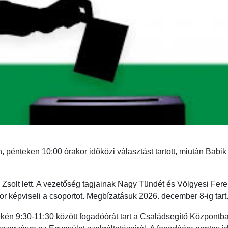
 pénteken 10:00 órakor időközi választást tartott, miután Babik
Zsolt lett. A vezetőség tagjainak Nagy Tündét és Völgyesi Feren
 képviseli a csoportot. Megbízatásuk 2026. december 8-ig tart
én 9:30-11:30 között fogadóórát tart a Családsegítő Központban