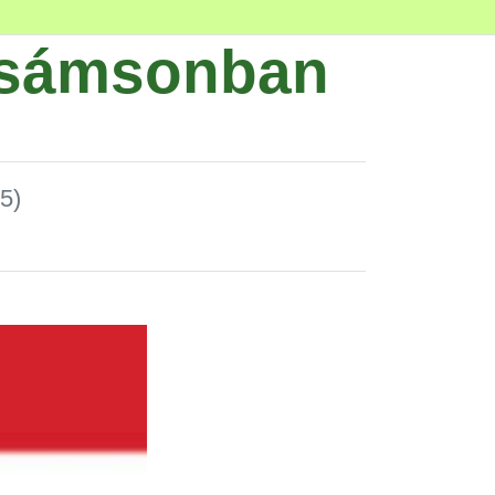
dúsámsonban
5)