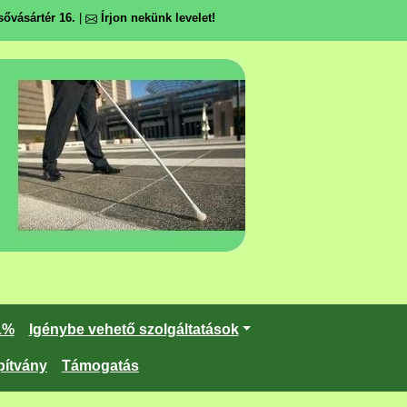
ővásártér 16.
|
Írjon nekünk levelet!
1%
Igénybe vehető szolgáltatások
pítvány
Támogatás