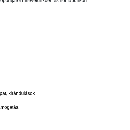
időpontjáról hírlevelünkben és honlapunkon
pat, kirándulások
,
támogatás,