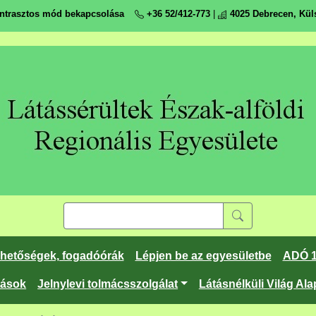
ntrasztos mód bekapcsolása
+36 52/412-773
|
4025 Debrecen, Küls
rhetőségek, fogadóórák
Lépjen be az egyesületbe
ADÓ 
tások
Jelnylevi tolmácsszolgálat
Látásnélküli Világ Ala