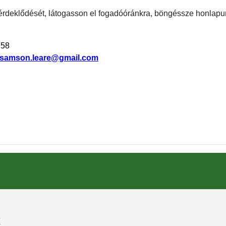
 érdeklődését, látogasson el fogadóóránkra, böngéssze honlapun
758
usamson.leare@gmail.com
k