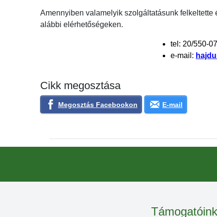
Amennyiben valamelyik szolgáltatásunk felkeltette
alábbi elérhetőségeken.
tel: 20/550-0
e-mail:
hajd
Cikk megosztása
Megosztás Facebookon
E-mail
Támogatóin