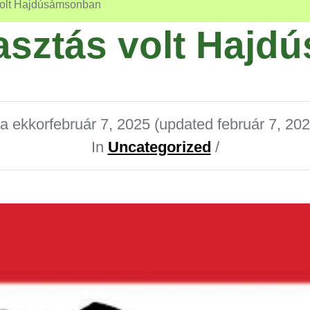
 volt Hajdúsámsonban
lasztás volt Haj
ta ekkor
február 7, 2025
(updated február 7, 202
In
Uncategorized
/