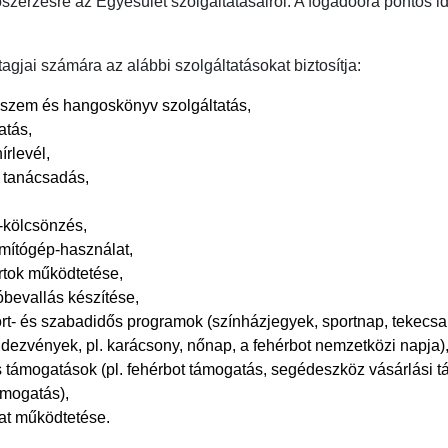
ószerzésre az Egyesület szolgáltatásairól. A fogadóóra pontos 
tagjai számára az alábbi szolgáltatásokat biztosítja:
szem és hangoskönyv szolgáltatás,
atás,
írlevél,
i tanácsadás,
kölcsönzés,
mítógép-használat,
rtok működtetése,
bevallás készítése,
port- és szabadidős programok (színházjegyek, sportnap, tekecsa
ndezvények, pl. karácsony, nőnap, a
fehérbot nemzetközi napja)
 támogatások (pl. fehérbot támogatás, segédeszköz vásárlási 
ámogatás),
at
működtetése.