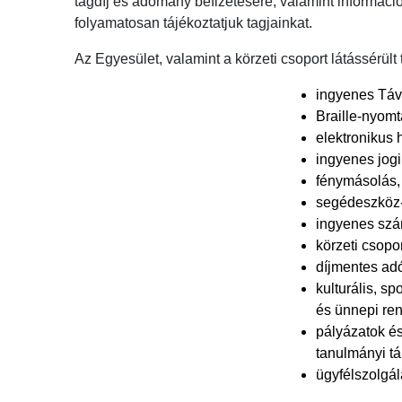
tagdíj és adomány befizetésére, valamint informáci
folyamatosan tájékoztatjuk tagjainkat.
Az Egyesület, valamint a körzeti csoport látássérült 
ingyenes Táv
Braille-nyomt
elektronikus h
ingyenes jog
fénymásolás,
segédeszköz-
ingyenes szá
körzeti csopo
díjmentes adó
kulturális, s
és ünnepi re
pályázatok és
tanulmányi t
ügyfélszolgál