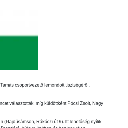
 Tamás csoportvezető lemondott tisztségéről,
cet választották, míg küldöttként Pócsi Zsolt, Nagy
.
 (Hajdúsámson, Rákóczi út 9). Itt lehetőség nyílik