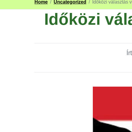
Home
/
Uncategorized
/
Időközi választás
Időközi vá
Ír