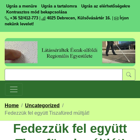
Ugrás a menüre
Ugrás a tartalomra
Ugrás az elérhetőségekre
Kontrasztos mód bekapcsolása
+36 52/412-773
|
4025 Debrecen, Külsővásártér 16.
|
Írjon
nekünk levelet!
Home
/
Uncategorized
/
Fedezzük fel együtt Tiszafüred múltját!
Fedezzük fel együtt