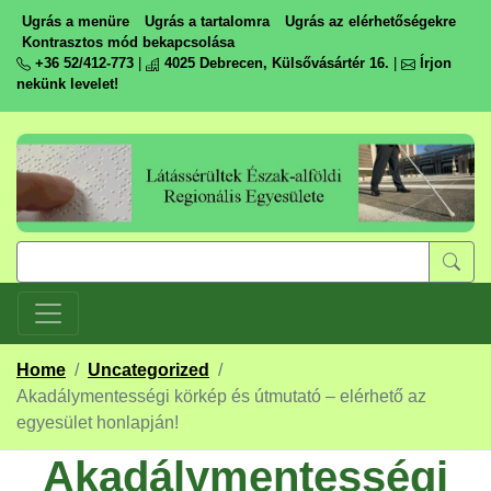
Ugrás a menüre
Ugrás a tartalomra
Ugrás az elérhetőségekre
Kontrasztos mód bekapcsolása
+36 52/412-773
|
4025 Debrecen, Külsővásártér 16.
|
Írjon
nekünk levelet!
Home
/
Uncategorized
/
Akadálymentességi körkép és útmutató – elérhető az
egyesület honlapján!
Akadálymentességi