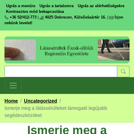
Ugrás a menüre
Ugrás a tartalomra
Ugrás az elérhetőségekre
Kontrasztos mód bekapcsolása
+36 52/412-773
|
4025 Debrecen, Külsővásártér 16.
|
Írjon
nekünk levelet!
Home
/
Uncategorized
/
Ismerje meg a látássérülteket támogató legújabb
segédeszközöket
Ismerje meg a