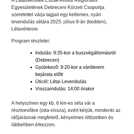
A Látássérültek Észak-Alföldi Regionális
Egyesületének Debreceni Körzeti Csoportja
szeretettel várja tagjait egy kellemes, nyári
levendulás sétára 2025. július 8-án (kedden),
Létavértesre.
Program részletei:
Indulás: 9:35-kor a buszvégállomásról
(Debrecen)
Gyülekező: 9:20-kor a váróterem
bejárata előtt
Úticél: Létai Levendulás
Visszaindulás: 14:00 órakor
A helyszínen egy kb. 6 km-es séta vár a
résztvevőkre (oda-vissza), ezért kérjük, mindenki az
időjárásnak megfelelő, kényelmes öltözetben és
lábbeliben érkezzen.