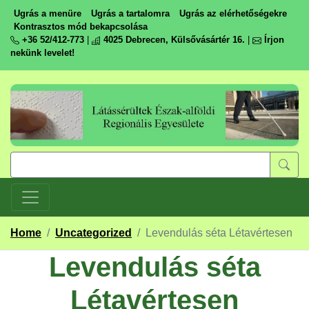
Ugrás a menüre
Ugrás a tartalomra
Ugrás az elérhetőségekre
Kontrasztos mód bekapcsolása
+36 52/412-773
|
4025 Debrecen, Külsővásártér 16.
|
Írjon
nekünk levelet!
Home
/
Uncategorized
/
Levendulás séta Létavértesen
Levendulás séta
Létavértesen