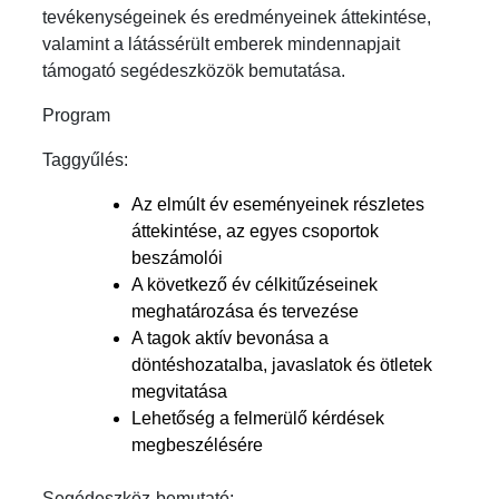
tevékenységeinek és eredményeinek áttekintése,
valamint a látássérült emberek mindennapjait
támogató segédeszközök bemutatása.
Program
Taggyűlés:
Az elmúlt év eseményeinek részletes
áttekintése, az egyes csoportok
beszámolói
A következő év célkitűzéseinek
meghatározása és tervezése
A tagok aktív bevonása a
döntéshozatalba, javaslatok és ötletek
megvitatása
Lehetőség a felmerülő kérdések
megbeszélésére
Segédeszköz-bemutató: