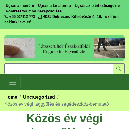
Ugrás a menüre
Ugrás a tartalomra
Ugrás az elérhetőségekre
Kontrasztos mód bekapcsolása
+36 52/412-773
|
4025 Debrecen, Külsővásártér 16.
|
Írjon
nekünk levelet!
Home
/
Uncategorized
/
Közös év végi taggyűlés és segédeszköz-bemutató
Közös év végi