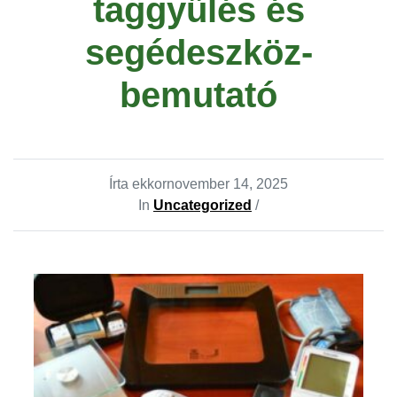
taggyűlés és
segédeszköz-
bemutató
Írta ekkor
november 14, 2025
In
Uncategorized
/