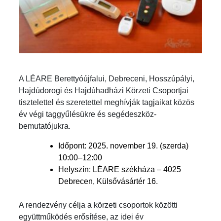
A LÉARE Berettyóújfalui, Debreceni, Hosszúpályi,
Hajdúdorogi és Hajdúhadházi Körzeti Csoportjai
tisztelettel és szeretettel meghívják tagjaikat közös
év végi taggyűlésükre és segédeszköz-
bemutatójukra.
Időpont: 2025. november 19. (szerda)
10:00–12:00
Helyszín: LÉARE székháza – 4025
Debrecen, Külsővásártér 16.
A rendezvény célja a körzeti csoportok közötti
együttműködés erősítése, az idei év