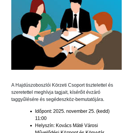
A Hajdúszoboszlói Körzeti Csoport tisztelettel és
szeretettel meghívja tagjait, kísérőit évzáró
taggyűlésére és segédeszköz-bemutatójára.
Időpont: 2025. november 25. (kedd)
11:00
Helyszín: Kovács Máté Városi
Művelődési Központ és Könyvtár