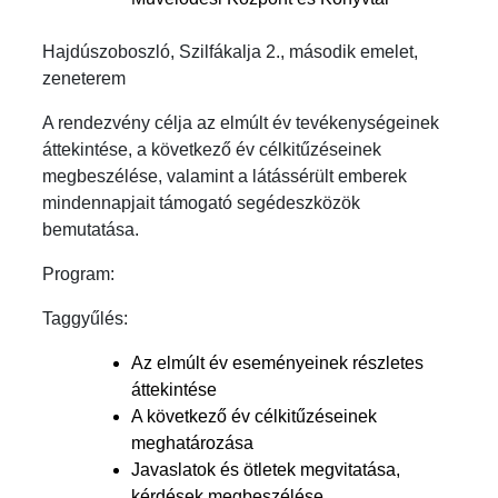
Hajdúszoboszló, Szilfákalja 2., második emelet,
zeneterem
A rendezvény célja az elmúlt év tevékenységeinek
áttekintése, a következő év célkitűzéseinek
megbeszélése, valamint a látássérült emberek
mindennapjait támogató segédeszközök
bemutatása.
Program:
Taggyűlés:
Az elmúlt év eseményeinek részletes
áttekintése
A következő év célkitűzéseinek
meghatározása
Javaslatok és ötletek megvitatása,
kérdések megbeszélése