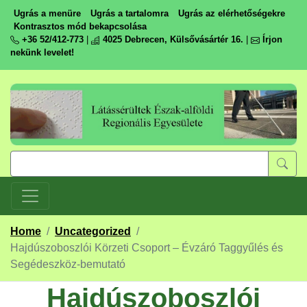
Ugrás a menüre
Ugrás a tartalomra
Ugrás az elérhetőségekre
Kontrasztos mód bekapcsolása
+36 52/412-773
|
4025 Debrecen, Külsővásártér 16.
|
Írjon
nekünk levelet!
Home
/
Uncategorized
/
Hajdúszoboszlói Körzeti Csoport – Évzáró Taggyűlés és
Segédeszköz-bemutató
Hajdúszoboszlói