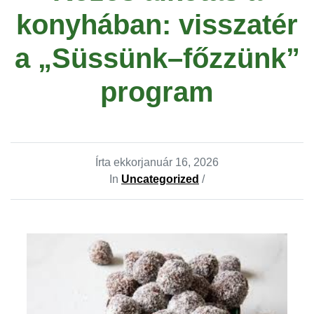
konyhában: visszatér
a „Süssünk–főzzünk”
program
Írta ekkor
január 16, 2026
In
Uncategorized
/