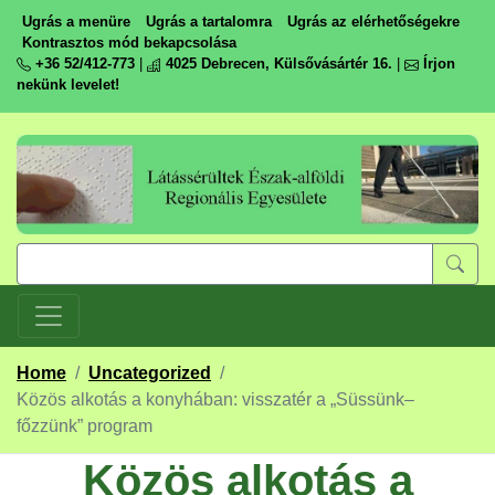
Ugrás a menüre
Ugrás a tartalomra
Ugrás az elérhetőségekre
Kontrasztos mód bekapcsolása
+36 52/412-773
|
4025 Debrecen, Külsővásártér 16.
|
Írjon
nekünk levelet!
Home
/
Uncategorized
/
Közös alkotás a konyhában: visszatér a „Süssünk–
főzzünk” program
Közös alkotás a