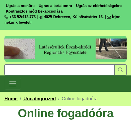
Ugrás a menüre
Ugrás a tartalomra
Ugrás az elérhetőségekre
Kontrasztos mód bekapcsolása
+36 52/412-773
|
4025 Debrecen, Külsővásártér 16.
|
Írjon
nekünk levelet!
Home
/
Uncategorized
/
Online fogadóóra
Online fogadóóra