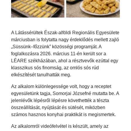
A Látássérültek Észak-alföldi Regionális Egyesülete
márciusban is folytatta nagy érdeklődés mellett zajló
„Süssünk–főzzünk” közösségi programját. A
foglalkozásra 2026. március 11-én került sor a
LÉARE székházában, ahol a résztvevők ezúttal egy
klasszikus sós finomság, az omlós sós rúd
elkészítését tanulhatták meg.
Az alkalom különlegessége volt, hogy a receptet
egyesületünk tagja, Somorjai Józsefné mutatta be. A
jelenlévők lépésről lépésre követhették a tészta
összeállítását, nyújtását és sütését, miközben
számos hasznos konyhai praktikát is megismertek.
Az alkalomról videófelvétel is készült, amely az