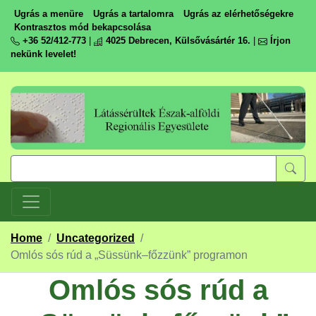
Ugrás a menüre
Ugrás a tartalomra
Ugrás az elérhetőségekre
Kontrasztos mód bekapcsolása
+36 52/412-773
|
4025 Debrecen, Külsővásártér 16.
|
Írjon
nekünk levelet!
Home
/
Uncategorized
/
Omlós sós rúd a „Süssünk–főzzünk” programon
Omlós sós rúd a