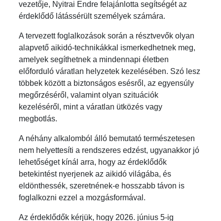
vezetője, Nyitrai Endre felajánlotta segítségét az
érdeklődő látássérült személyek számára.
A tervezett foglalkozások során a résztvevők olyan
alapvető aikidó-technikákkal ismerkedhetnek meg,
amelyek segíthetnek a mindennapi életben
előforduló váratlan helyzetek kezelésében. Szó lesz
többek között a biztonságos esésről, az egyensúly
megőrzéséről, valamint olyan szituációk
kezeléséről, mint a váratlan ütközés vagy
megbotlás.
A néhány alkalomból álló bemutató természetesen
nem helyettesíti a rendszeres edzést, ugyanakkor jó
lehetőséget kínál arra, hogy az érdeklődők
betekintést nyerjenek az aikidó világába, és
eldönthessék, szeretnének-e hosszabb távon is
foglalkozni ezzel a mozgásformával.
Az érdeklődők kérjük, hogy 2026. június 5-ig