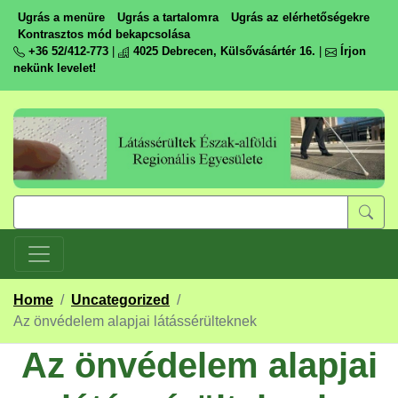
Ugrás a menüre
Ugrás a tartalomra
Ugrás az elérhetőségekre
Kontrasztos mód bekapcsolása
+36 52/412-773
|
4025 Debrecen, Külsővásártér 16.
|
Írjon
nekünk levelet!
Home
/
Uncategorized
/
Az önvédelem alapjai látássérülteknek
Az önvédelem alapjai