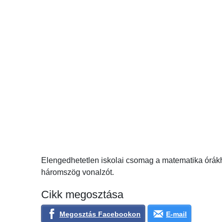
Elengedhetetlen iskolai csomag a matematika órákho
háromszög vonalzót.
Cikk megosztása
Megosztás Facebookon
E-mail