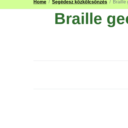
Home
/
Segédesz közkölcsönzés
/
Braille
Braille g