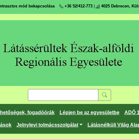
ntrasztos mód bekapcsolása
+36 52/412-773
|
4025 Debrecen, Küls
rhetőségek, fogadóórák
Lépjen be az egyesületbe
ADÓ 
tások
Jelnylevi tolmácsszolgálat
Látásnélküli Világ Ala