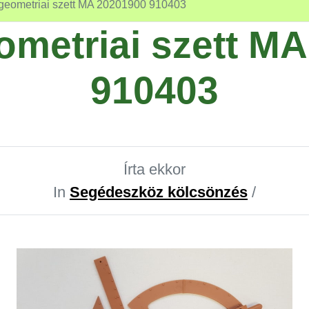
 geometriai szett MA 20201900 910403
eometriai szett M
910403
Írta ekkor
In
Segédeszköz kölcsönzés
/