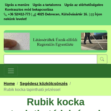
Ugrás a menüre
Ugrás a tartalomra
Ugrás az elérhetőségekre
Kontrasztos mód bekapcsolása
+36 52/412-773
|
4025 Debrecen, Külsővásártér 16.
|
Írjon
nekünk levelet!
Home
/
Segédesz közkölcsönzés
/
Rubik kocka tapintható jelzéssel
Rubik kocka