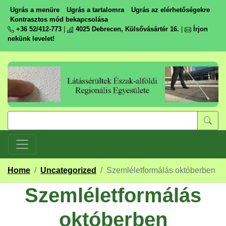
Ugrás a menüre
Ugrás a tartalomra
Ugrás az elérhetőségekre
Kontrasztos mód bekapcsolása
+36 52/412-773
|
4025 Debrecen, Külsővásártér 16.
|
Írjon
nekünk levelet!
Home
/
Uncategorized
/
Szemléletformálás októberben
Szemléletformálás
októberben