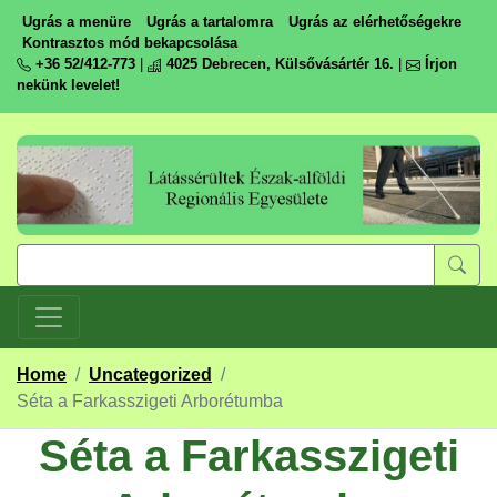
Ugrás a menüre
Ugrás a tartalomra
Ugrás az elérhetőségekre
Kontrasztos mód bekapcsolása
+36 52/412-773
|
4025 Debrecen, Külsővásártér 16.
|
Írjon
nekünk levelet!
Home
/
Uncategorized
/
Séta a Farkasszigeti Arborétumba
Séta a Farkasszigeti