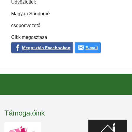
Üdvözlettel:
Magyari Sándorné
csoportvezető
Cikk megosztása
Megosztás Facebookon
E-mail
Támogatóink