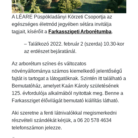
A LÉARE Püspökladányi Körzeti Csoportja az
egészséges életmód jegyében sétára invitálja
tagjait, kísérőit a
Farkasszigeti Arborétumba
.
– Találkozó 2022. február 2 (szerda) 10.30-kor
az erdészet bejáratánál.
Az arborétum színes és változatos
növényállománya számos kiemelkedő jelentőségű
fajtát is tartogat a látogatóknak. Szintén itt található a
Bemutatóház, amelyet Kaán Károly születésének
125. évfordulója alkalmából nyitottak meg. Benne a
Farkassziget élővilágát bemutató kiállítás látható.
Aki szeretne a fenti látnivalókkal megismerkedni
részvételi szándékát kérjük, a 06 20 578 4634
telefonszámon jelezze.