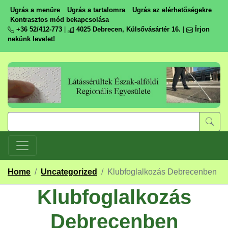
Ugrás a menüre
Ugrás a tartalomra
Ugrás az elérhetőségekre
Kontrasztos mód bekapcsolása
+36 52/412-773
|
4025 Debrecen, Külsővásártér 16.
|
Írjon
nekünk levelet!
Home
/
Uncategorized
/
Klubfoglalkozás Debrecenben
Klubfoglalkozás
Debrecenben