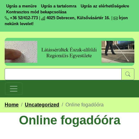
Ugrás a menüre
Ugrás a tartalomra
Ugrás az elérhetőségekre
Kontrasztos mód bekapcsolása
+36 52/412-773
|
4025 Debrecen, Külsővásártér 16.
|
Írjon
nekünk levelet!
Home
/
Uncategorized
/
Online fogadóóra
Online fogadóóra