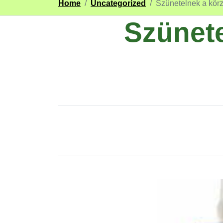
Home
/
Uncategorized
/
Szünetelnek a körz
Szünete