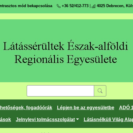
ntrasztos mód bekapcsolása
+36 52/412-773
|
4025 Debrecen, Küls
rhetőségek, fogadóórák
Lépjen be az egyesületbe
ADÓ 
tások
Jelnylevi tolmácsszolgálat
Látásnélküli Világ Ala