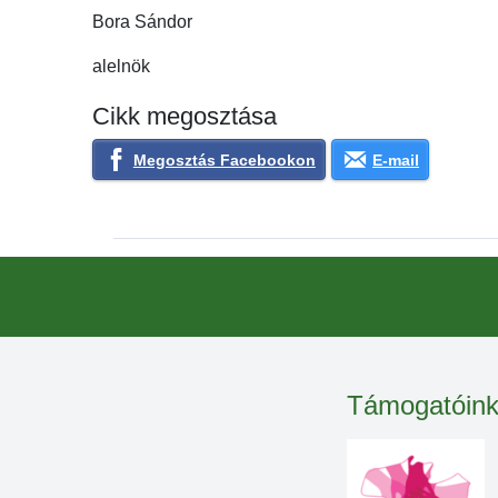
Bora Sándor
alelnök
Cikk megosztása
Megosztás Facebookon
E-mail
Támogatóin