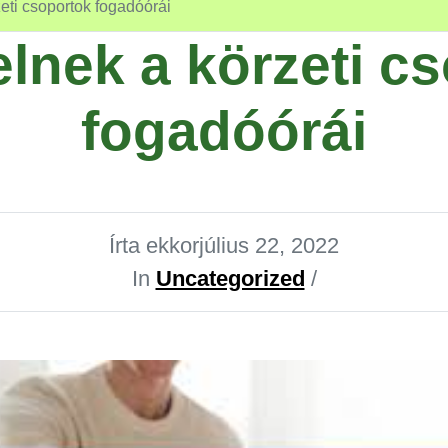
eti csoportok fogadóórái
lnek a körzeti c
fogadóórái
Írta ekkor
július 22, 2022
In
Uncategorized
/