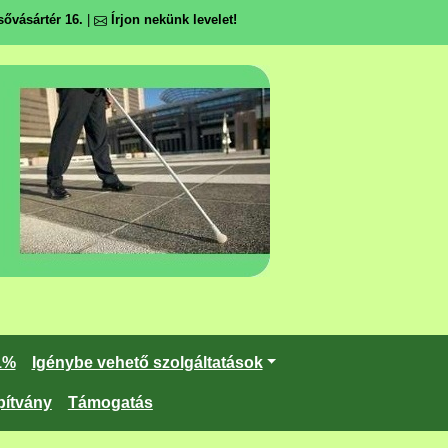
ővásártér 16.
|
Írjon nekünk levelet!
1%
Igénybe vehető szolgáltatások
pítvány
Támogatás