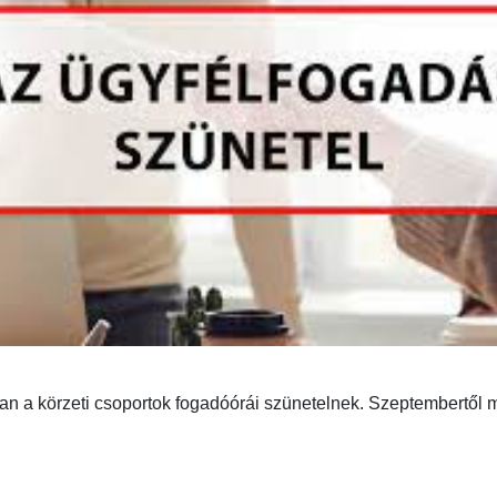
an a körzeti csoportok fogadóórái szünetelnek. Szeptembertől