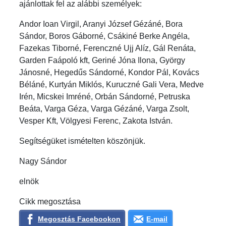
ajánlottak fel az alábbi személyek:
Andor Ioan Virgil, Aranyi József Gézáné, Bora
Sándor, Boros Gáborné, Csákiné Berke Angéla,
Fazekas Tiborné, Ferenczné Ujj Alíz, Gál Renáta,
Garden Faápoló kft, Geriné Jóna Ilona, György
Jánosné, Hegedűs Sándorné, Kondor Pál, Kovács
Béláné, Kurtyán Miklós, Kuruczné Gali Vera, Medve
Irén, Micskei Imréné, Orbán Sándorné, Petruska
Beáta, Varga Géza, Varga Gézáné, Varga Zsolt,
Vesper Kft, Völgyesi Ferenc, Zakota István.
Segítségüket ismételten köszönjük.
Nagy Sándor
elnök
Cikk megosztása
Megosztás Facebookon
E-mail