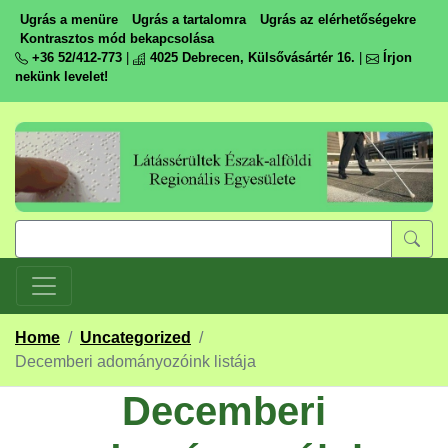
Ugrás a menüre
Ugrás a tartalomra
Ugrás az elérhetőségekre
Kontrasztos mód bekapcsolása
+36 52/412-773
|
4025 Debrecen, Külsővásártér 16.
|
Írjon
nekünk levelet!
Home
/
Uncategorized
/
Decemberi adományozóink listája
Decemberi