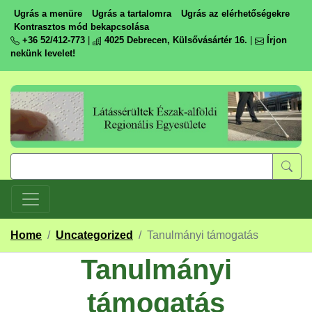
Ugrás a menüre
Ugrás a tartalomra
Ugrás az elérhetőségekre
Kontrasztos mód bekapcsolása
+36 52/412-773
|
4025 Debrecen, Külsővásártér 16.
|
Írjon
nekünk levelet!
Home
/
Uncategorized
/
Tanulmányi támogatás
Tanulmányi
támogatás