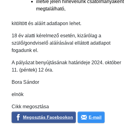
illetve jelen hírlevelünk csatolmányaként
megtalálható,
kitöltött és aláírt adatlapon lehet.
18 év alatti kérelmező esetén, kizárólag a
szülő/gondviselő aláírásával ellátott adatlapot
fogadunk el.
A pályázat benyújtásának határideje 2024. október
11. (péntek) 12 óra.
Bora Sándor
elnök
Cikk megosztása
Megosztás Facebookon
E-mail