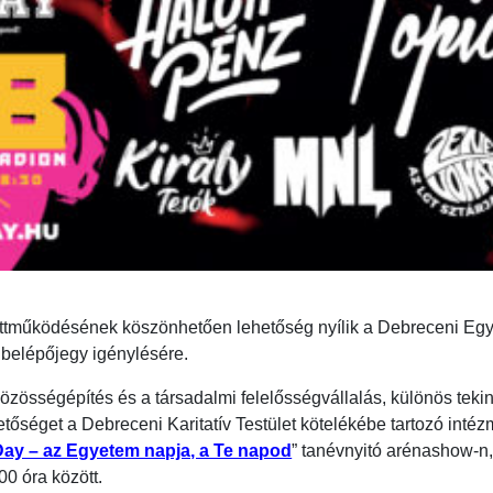
üttműködésének köszönhetően lehetőség nyílik a Debreceni Egye
 belépőjegy igénylésére.
össégépítés és a társadalmi felelősségvállalás, különös tekin
tőséget a Debreceni Karitatív Testület kötelékébe tartozó int
ay – az Egyetem napja, a Te napod
” tanévnyitó arénashow-n
0 óra között.