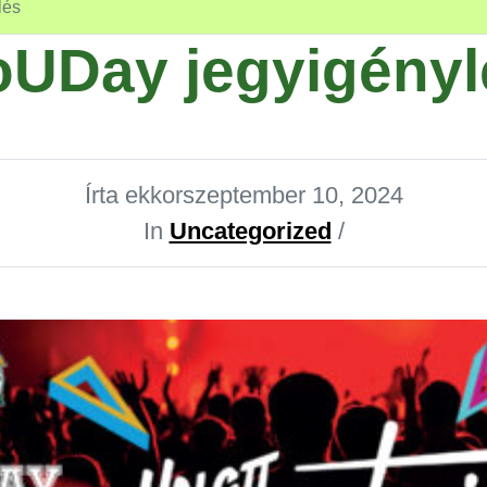
lés
oUDay jegyigényl
Írta ekkor
szeptember 10, 2024
In
Uncategorized
/