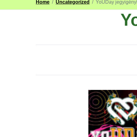
Home
/
Uncategorized
/
YoUDay jegyigény
Y