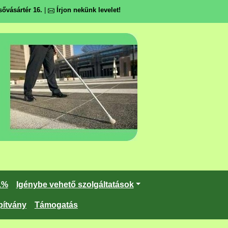
ővásártér 16.
|
Írjon nekünk levelet!
1%
Igénybe vehető szolgáltatások
pítvány
Támogatás