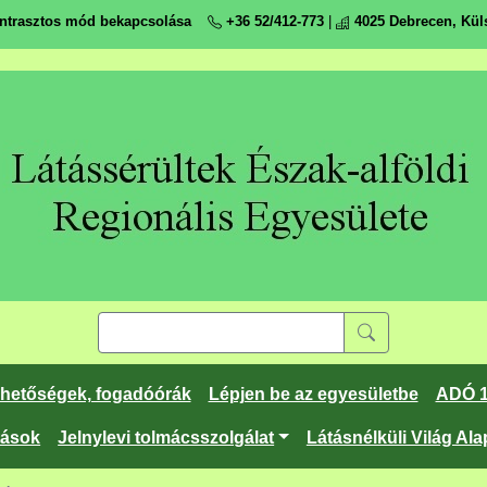
ntrasztos mód bekapcsolása
+36 52/412-773
|
4025 Debrecen, Küls
rhetőségek, fogadóórák
Lépjen be az egyesületbe
ADÓ 
tások
Jelnylevi tolmácsszolgálat
Látásnélküli Világ Ala