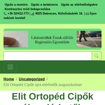
Ugrás a menüre
Ugrás a tartalomra
Ugrás az elérhetőségekre
Kontrasztos mód bekapcsolása
+36 52/412-773
|
4025 Debrecen, Külsővásártér 16.
|
Írjon
nekünk levelet!
Home
/
Uncategorized
/
Elit Ortopéd Cipők újra elérhetők augusztusban
Elit Ortopéd Cipők