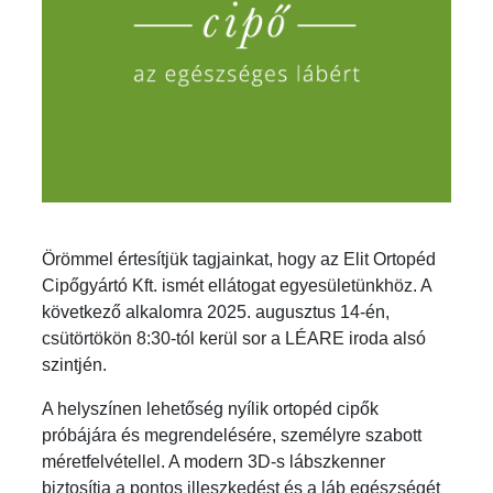
Örömmel értesítjük tagjainkat, hogy az Elit Ortopéd
Cipőgyártó Kft. ismét ellátogat egyesületünkhöz. A
következő alkalomra 2025. augusztus 14-én,
csütörtökön 8:30-tól kerül sor a LÉARE iroda alsó
szintjén.
A helyszínen lehetőség nyílik ortopéd cipők
próbájára és megrendelésére, személyre szabott
méretfelvétellel. A modern 3D-s lábszkenner
biztosítja a pontos illeszkedést és a láb egészségét